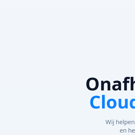
Onafh
Clou
Wij helpen
en he