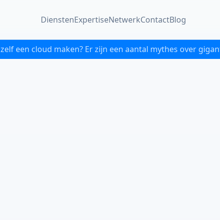
Diensten
Expertise
Netwerk
Contact
Blog
elf een cloud maken? Er zijn een aantal mythes over gigan