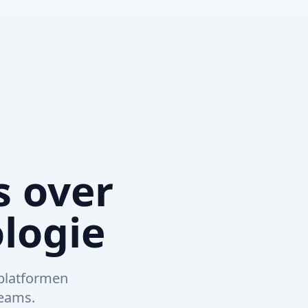
s over
logie
 platformen
teams.